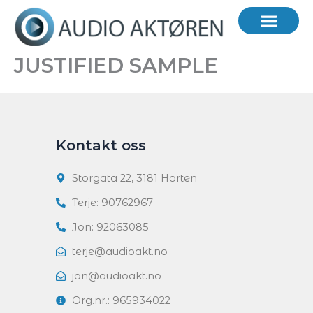
Hopp
rett
til
innholdet
JUSTIFIED SAMPLE
Kontakt oss
Storgata 22, 3181 Horten
Terje: 90762967
Jon: 92063085
terje@audioakt.no
jon@audioakt.no
Org.nr.: 965934022