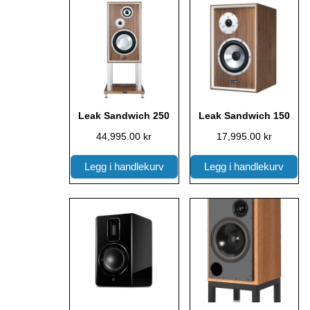
Leak Sandwich 250
Leak Sandwich 150
44,995.00
kr
17,995.00
kr
Legg i handlekurv
Legg i handlekurv
Dette
Dette
Prisomr
produktet
produktet
328,995
har
har
til
flere
flere
459,995
varianter.
varianter.
Alternativene
Alternativene
kan
kan