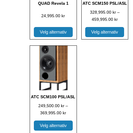
QUAD Revela 1
ATC SCM150 PSL/ASL
velges
velges
328,995.00
kr
–
på
på
24,995.00
kr
459,995.00
kr
produktsiden
produktsiden
Velg alternativ
Velg alternativ
Dette
Prisområde:
produktet
249,500.00 kr
har
til
flere
369,995.00 kr
varianter.
Alternativene
kan
ATC SCM100 PSL/ASL
velges
249,500.00
kr
–
på
369,995.00
kr
produktsiden
Velg alternativ