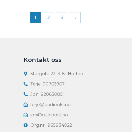
1
2
3
→
Kontakt oss
Storgata 22, 3181 Horten
Terje: 90762967
Jon: 92063085
terje@audioakt.no
jon@audioakt.no
Org.nr.: 965934022