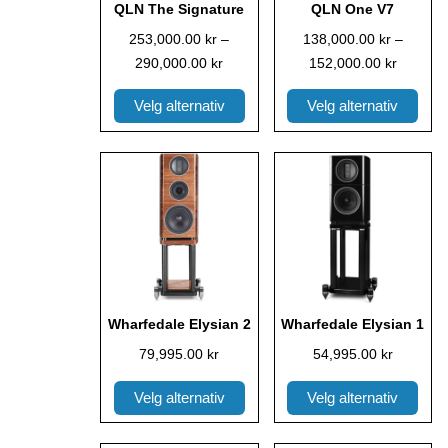
QLN The Signature
QLN One V7
velges
velges
253,000.00
kr
–
138,000.00
kr
–
på
på
290,000.00
kr
152,000.00
kr
produktsiden
produktsiden
Velg alternativ
Velg alternativ
Dette
Dette
produktet
produktet
har
har
flere
flere
varianter.
varianter.
Alternativene
Alternativene
kan
kan
Wharfedale Elysian 2
Wharfedale Elysian 1
velges
velges
79,995.00
kr
54,995.00
kr
på
på
produktsiden
produktsiden
Velg alternativ
Velg alternativ