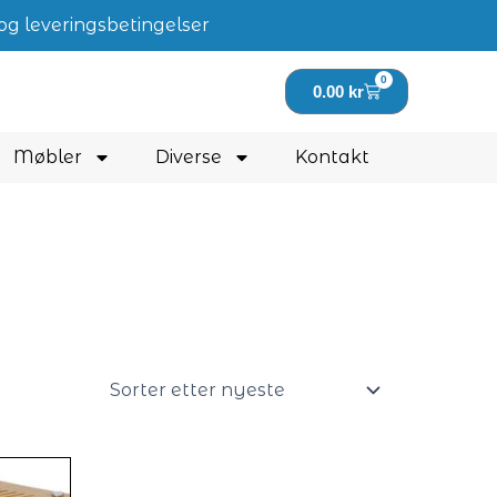
og leveringsbetingelser
0
Handlekurv
0.00
kr
Møbler
Diverse
Kontakt