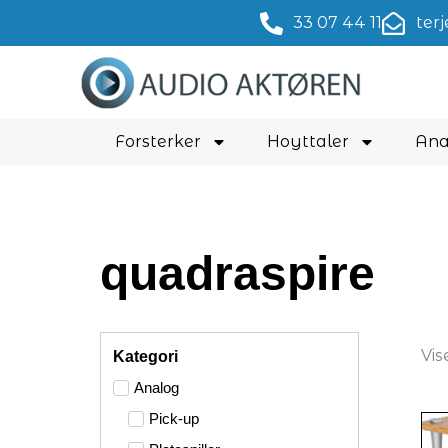
Hopp
33 07 44 11
ter
rett
til
innholdet
Forsterker
Hoyttaler
Ana
quadraspire
Vis
Kategori
Analog
Pick-up