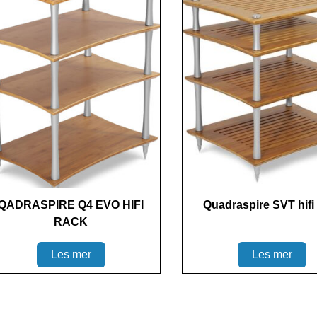
QADRASPIRE Q4 EVO HIFI
Quadraspire SVT hifi
RACK
Les mer
Les mer