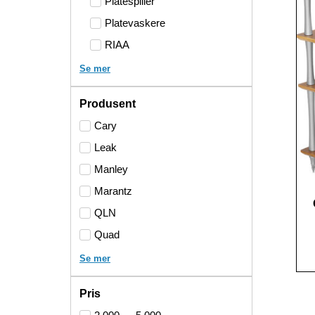
Platespiller
Platevaskere
RIAA
Se mer
Produsent
Cary
Leak
Manley
Marantz
QLN
Quad
Se mer
Pris