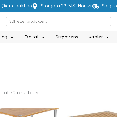
je@audioakt.no
Storgata 22, 3181 Horten
Salgs- 
Search
for:
log
Digital
Strømrens
Kabler
Sortert
etter
er alle 2 resultater
nyeste