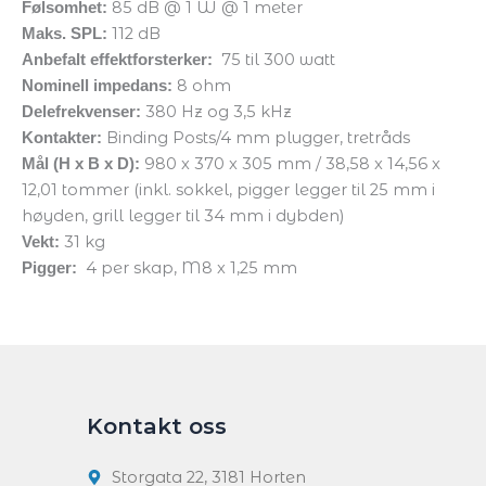
85 dB @ 1 W @ 1 meter
Følsomhet:
112 dB
Maks. SPL:
75 til 300 watt
Anbefalt effektforsterker:
8 ohm
Nominell impedans:
380 Hz og 3,5 kHz
Delefrekvenser:
Binding Posts/4 mm plugger, tretråds
Kontakter:
980 x 370 x 305 mm / 38,58 x 14,56 x
Mål (H x B x D):
12,01 tommer (inkl. sokkel, pigger legger til 25 mm i
høyden, grill legger til 34 mm i dybden)
31 kg
Vekt:
4 per skap, M8 x 1,25 mm
Pigger:
Kontakt oss
Storgata 22, 3181 Horten