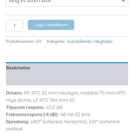
Legg i handlekurv
I/A
Gulvstående
Høyttaler
Produktnummer:
Kategorier:
,
Beskrivelse
Tilleggsinformasjon
HF ATC 25 mm neodym, middels 75 mm ATC
Drivere:
myk dome, LF ATC 164 mm SC
±0,5 dB
Tilpasset respons:
48 Hz–22 kHz
Frekvensrespons (-6 dB):
±80° koherent horisontal, ±10° koherent
Spredning:
vertikal