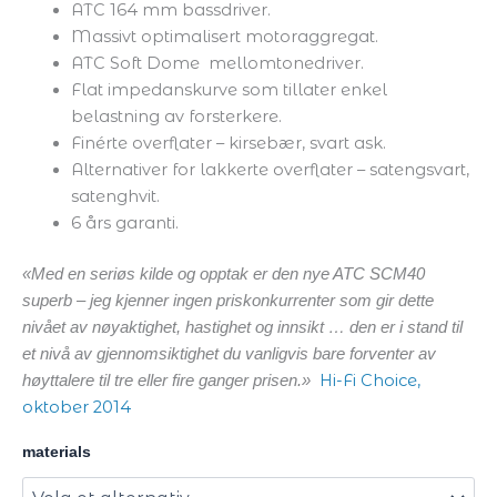
ATC 164 mm bassdriver.
Massivt optimalisert motoraggregat.
ATC Soft Dome
mellomtonedriver.
Flat impedanskurve som tillater enkel
belastning av forsterkere.
Finérte overflater – kirsebær, svart ask.
Alternativer for lakkerte overflater – satengsvart,
satenghvit.
6 års garanti.
«Med en seriøs
kilde og opptak er den nye ATC SCM40
superb – jeg kjenner ingen priskonkurrenter
som gir dette
nivået av nøyaktighet, hastighet og innsikt … den er i stand til
et nivå av
gjennomsiktighet du vanligvis bare forventer av
Hi-Fi Choice,
høyttalere til tre eller fire ganger
prisen.»
oktober 2014
materials