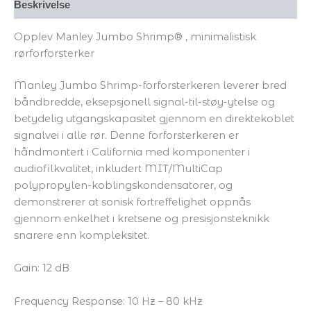
Beskrivelse
Opplev Manley Jumbo Shrimp
®
,
minimalistisk
rørforforsterker
Manley Jumbo Shrimp-forforsterkeren leverer bred
båndbredde, eksepsjonell signal-til-støy-ytelse og
betydelig utgangskapasitet gjennom en direktekoblet
signalvei i alle rør. Denne forforsterkeren er
håndmontert i California med komponenter i
audiofilkvalitet, inkludert MIT/MultiCap
polypropylen-koblingskondensatorer, og
demonstrerer at sonisk fortreffelighet oppnås
gjennom enkelhet i kretsene og presisjonsteknikk
snarere enn kompleksitet.
Gain: 12 dB
Frequency Response: 10 Hz – 80 kHz