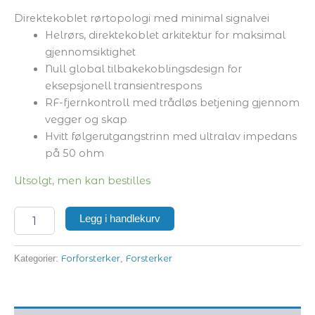
Direktekoblet rørtopologi med minimal signalvei
Helrørs, direktekoblet arkitektur for maksimal
gjennomsiktighet
Null global tilbakekoblingsdesign for
eksepsjonell transientrespons
RF-fjernkontroll med trådløs betjening gjennom
vegger og skap
Hvitt følgerutgangstrinn med ultralav impedans
på 50 ohm
Utsolgt, men kan bestilles
Legg i handlekurv
Forforsterker
Forsterker
Kategorier:
,