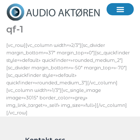
Hopp
rett
til
innholdet
qf-1
[vc_row][vc_column width=»2/3″][sc_divider
margin_bottom=»37″ margin_top=»0″][sc_quickfinder
style=»default» quickfinder=»rounded_medium_2″]
[sc_divider margin_bottom=»-50″ margin_top=»-70″]
[sc_quickfinder style=»default»
quickfinder=»rounded_medium_3″][/vc_column]
[vc_column width=»1/3″][vc_single_image
image=»3015″ border_color=»grey»
img_link_target=»_self» img_size=»full»][/vc_column]
[/vc_row]