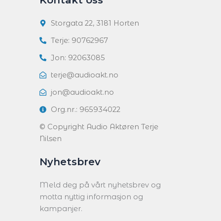
Kontakt oss
Storgata 22, 3181 Horten
Terje: 90762967
Jon: 92063085
terje@audioakt.no
jon@audioakt.no
Org.nr.: 965934022
© Copyright Audio Aktøren Terje
Nilsen
Nyhetsbrev
Meld deg på vårt nyhetsbrev og
motta nyttig informasjon og
kampanjer.