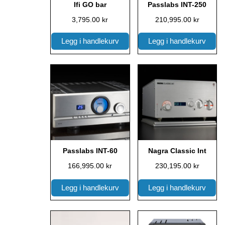
Ifi GO bar
Passlabs INT-250
3,795.00
kr
210,995.00
kr
Legg i handlekurv
Legg i handlekurv
Passlabs INT-60
Nagra Classic Int
166,995.00
kr
230,195.00
kr
Legg i handlekurv
Legg i handlekurv
Dette