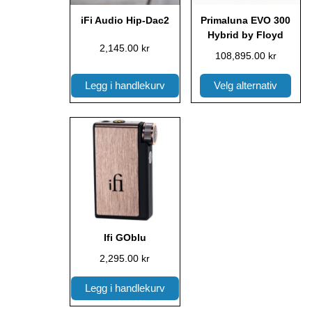
kan
iFi Audio Hip-Dac2
Primaluna EVO 300
velges
Hybrid by Floyd
på
2,145.00
kr
108,895.00
kr
produktsiden
Legg i handlekurv
Velg alternativ
Ifi GOblu
2,295.00
kr
Legg i handlekurv