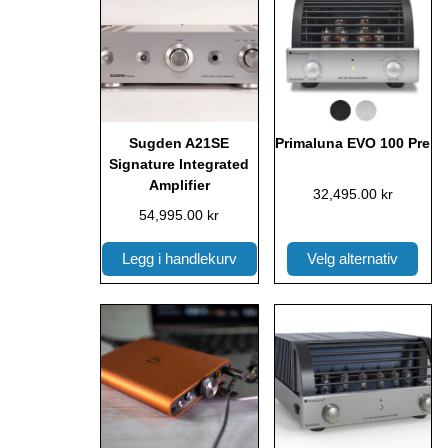
produktet
har
flere
varianter.
Alternativene
kan
Sugden A21SE
Primaluna EVO 100 Pre
velges
Signature Integrated
på
Amplifier
32,495.00
kr
produktsiden
54,995.00
kr
Legg i handlekurv
Velg alternativ
Dette
produktet
har
flere
varianter.
Alternativene