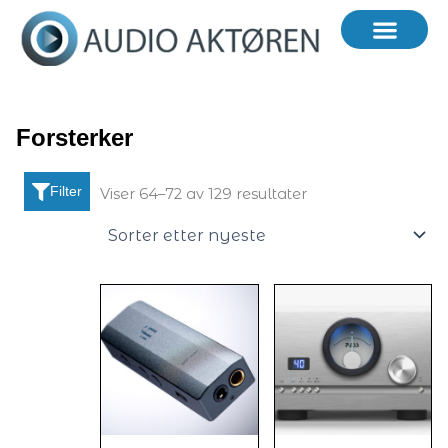
Hopp
rett
til
innholdet
Forsterker
Sortert
Filter
etter
Viser 64–72 av 129 resultater
nyeste