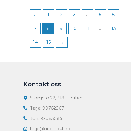
←
1
2
3
…
5
6
7
8
9
10
11
…
13
14
15
→
Kontakt oss
Storgata 22, 3181 Horten
Terje: 90762967
Jon: 92063085
terje@audioakt.no